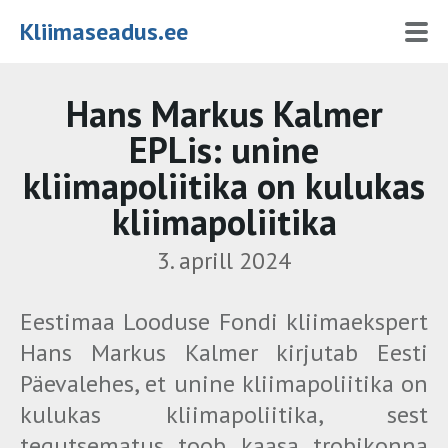
Kliimaseadus.ee
Hans Markus Kalmer
EPLis: unine
kliimapoliitika on kulukas
kliimapoliitika
3. aprill 2024
Eestimaa Looduse Fondi kliimaekspert
Hans Markus Kalmer kirjutab Eesti
Päevalehes, et unine kliimapoliitika on
kulukas kliimapoliitika, sest
tegutsematus toob kaasa trobikonna