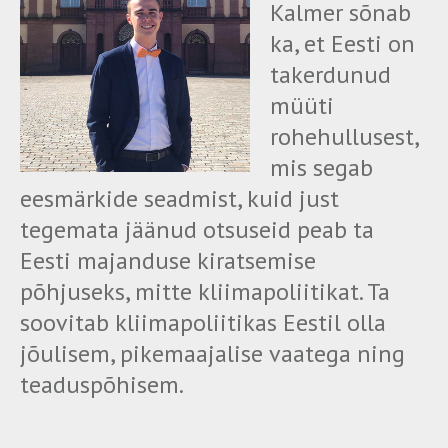
Kalmer sõnab
ka, et Eesti on
takerdunud
müüti
rohehullusest,
mis segab
eesmärkide seadmist, kuid just
tegemata jäänud otsuseid peab ta
Eesti majanduse kiratsemise
põhjuseks, mitte kliimapoliitikat. Ta
soovitab kliimapoliitikas Eestil olla
jõulisem, pikemaajalise vaatega ning
teaduspõhisem.